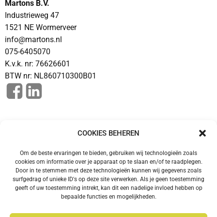
Martons B.V.
Industrieweg 47
1521 NE Wormerveer
info@martons.nl
075-6405070
K.v.k. nr: 76626601
BTW nr: NL860710300B01
Informatie
COOKIES BEHEREN
Algemene voorwaarden
Om de beste ervaringen te bieden, gebruiken wij technologieën zoals
Privacy beleid
cookies om informatie over je apparaat op te slaan en/of te raadplegen.
VacuPower
Door in te stemmen met deze technologieën kunnen wij gegevens zoals
surfgedrag of unieke ID's op deze site verwerken. Als je geen toestemming
geeft of uw toestemming intrekt, kan dit een nadelige invloed hebben op
bepaalde functies en mogelijkheden.
Klantenservice