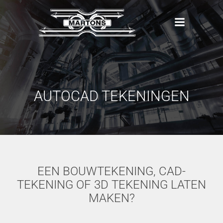
Naar
de
inhoud
springen
AUTOCAD TEKENINGEN
EEN BOUWTEKENING, CAD-
TEKENING OF 3D TEKENING LATEN
MAKEN?