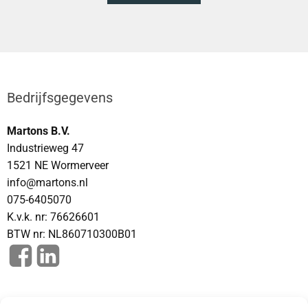
Bedrijfsgegevens
Martons B.V.
Industrieweg 47
1521 NE Wormerveer
info@martons.nl
075-6405070
K.v.k. nr: 76626601
BTW nr: NL860710300B01