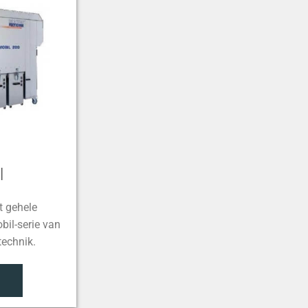
l
t gehele
bil-serie van
technik.
R