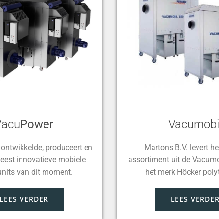
Vacu
Power
Vacumobi
 ontwikkelde, produceert en
Martons B.V. levert he
meest innovatieve mobiele
assortiment uit de Vacumo
units van dit moment.
het merk Höcker poly
LEES VERDER
LEES VERDE