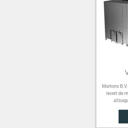
Martons B.V.
levert de 
afzuig