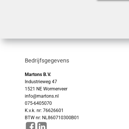
Bedrijfsgegevens
Martons B.V.
Industrieweg 47
1521 NE Wormerveer
info@martons.nl
075-6405070
K.v.k. nr: 76626601
BTW nr: NL860710300B01