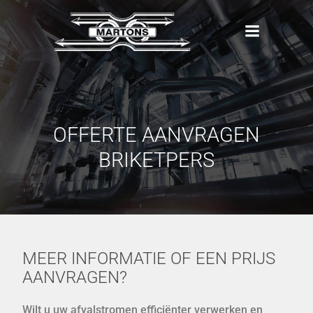
Naar
de
inhoud
springen
OFFERTE AANVRAGEN
BRIKETPERS
MEER INFORMATIE OF EEN PRIJS
AANVRAGEN?
Wilt u uw afvalstromen efficiënter verwerken en