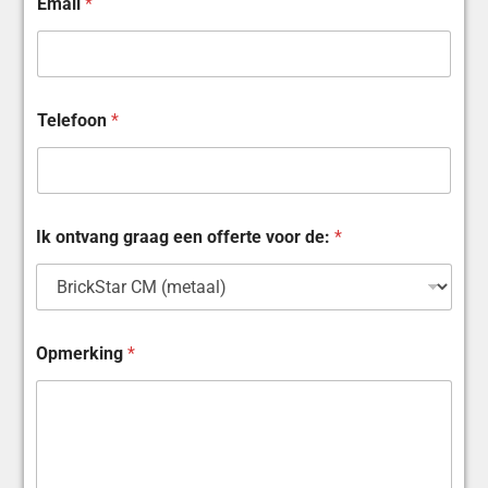
Email
*
Telefoon
*
*
Ik ontvang graag een offerte voor de:
*
E
m
a
i
l
d
Opmerking
*
e
:
O
p
m
e