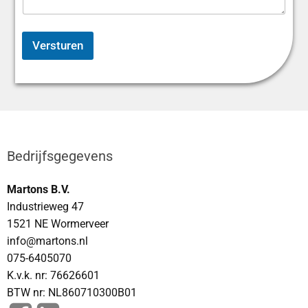
r
k
i
n
Versturen
g
Bedrijfsgegevens
Martons B.V.
Industrieweg 47
1521 NE Wormerveer
info@martons.nl
075-6405070
K.v.k. nr: 76626601
BTW nr: NL860710300B01