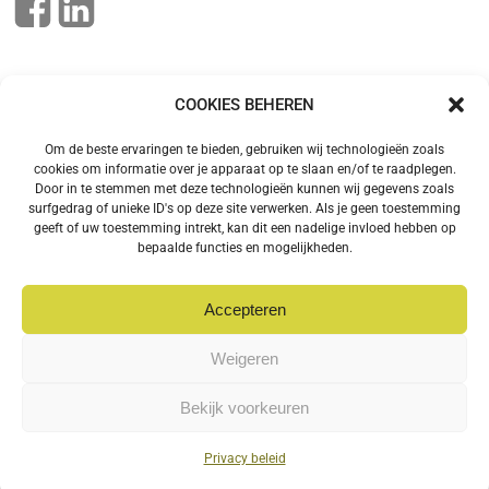
Informatie
COOKIES BEHEREN
Algemene voorwaarden
Om de beste ervaringen te bieden, gebruiken wij technologieën zoals
Privacy beleid
cookies om informatie over je apparaat op te slaan en/of te raadplegen.
VacuPower
Door in te stemmen met deze technologieën kunnen wij gegevens zoals
surfgedrag of unieke ID's op deze site verwerken. Als je geen toestemming
geeft of uw toestemming intrekt, kan dit een nadelige invloed hebben op
bepaalde functies en mogelijkheden.
Klantenservice
Accepteren
Contact opnemen
Offerte aanvragen
Weigeren
© 2026 Martons B.V. | Powered by
Nova Nexus
en
Cees &
Bekijk voorkeuren
Co
Privacy beleid